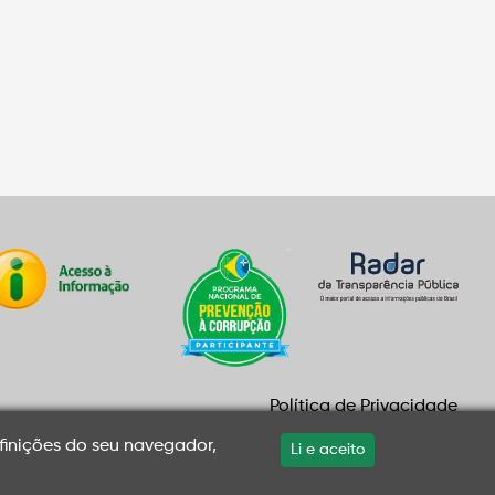
Política de Privacidade
Mapa do site
finições do seu navegador,
Li e aceito
© Alguns direitos reservados. Todo o conteúdo deste portal pode
ser utilizado livremente.