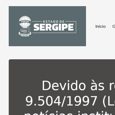
Início
G